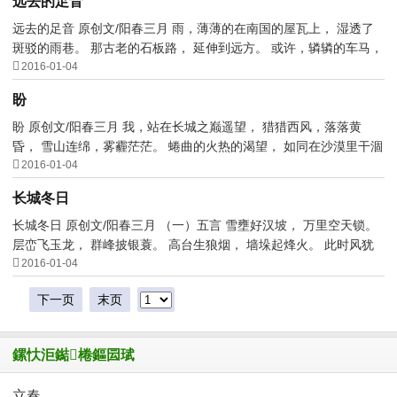
远去的足音
远去的足音 原创文/阳春三月 雨，薄薄的在南国的屋瓦上， 湿透了
斑驳的雨巷。 那古老的石板路， 延伸到远方。 或许，辚辚的车马，

载着硝烟碾过这空...
2016-01-04
盼
盼 原创文/阳春三月 我，站在长城之巅遥望， 猎猎西风，落落黄
昏， 雪山连绵，雾霾茫茫。 蜷曲的火热的渴望， 如同在沙漠里干涸

的湖荡。 湮埋的火种...
2016-01-04
长城冬日
长城冬日 原创文/阳春三月 （一）五言 雪壅好汉坡， 万里空天锁。
层峦飞玉龙， 群峰披银蓑。 高台生狼烟， 墙垛起烽火。 此时风犹

劲， 登之感叹多...
2016-01-04
下一页
末页
鏍忕洰鐑棬鏂囩珷
立春