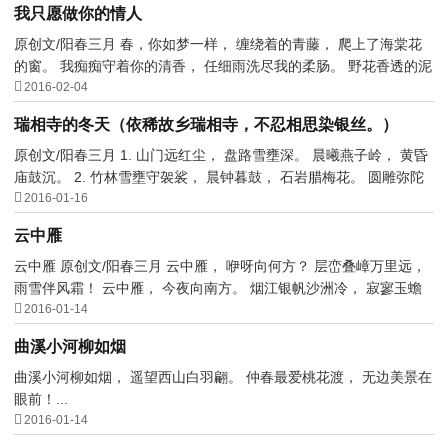
我只愿做你的情人
原创文/阳春三月 春，你如梦一样， 缠绕着的青藤， 爬上了海棠花
的窗。 我痴痴守着你的清香， 任细雨洗尽我的柔肠。 野花香透的泥

路， 一直在梦里延...
2016-02-04
瑞相寺的冬天（依稀故乡瑞相寺，不忍相思染银丝。）
原创文/阳春三月 1. 山门远红尘， 盘路雪壅深。 晨曦燕子岭， 黄昏
庙鼓沉。 2. 竹林雪壅守袈裟， 晨钟暮鼓， 石岩腊梅花。 圆雕弥陀

蒿草乱， 衣冠僧...
2016-01-16
云中雁
云中雁 原创文/阳春三月 云中雁， 咿呀向何方？ 层峦叠嶂万里远，
雨雪伴风霜！ 云中雁， 今夜向南方。 烟江银帆沙洲冷， 寂寥玉蟾

光！ 云中雁， 队...
2016-01-14
曲溪小河柳如烟
曲溪小河柳如烟， 遥望西山白羽翩。 仲春最爱桃花渡， 无边美景在
眼前！...

2016-01-14