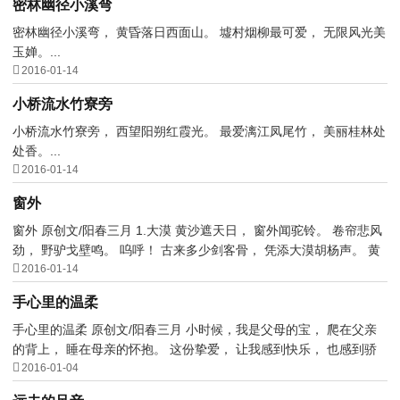
密林幽径小溪弯
密林幽径小溪弯， 黄昏落日西面山。 墟村烟柳最可爱， 无限风光美
玉婵。...

2016-01-14
小桥流水竹寮旁
小桥流水竹寮旁， 西望阳朔红霞光。 最爱漓江凤尾竹， 美丽桂林处
处香。...

2016-01-14
窗外
窗外 原创文/阳春三月 1.大漠 黄沙遮天日， 窗外闻驼铃。 卷帘悲风
劲， 野驴戈壁鸣。 呜呼！ 古来多少剑客骨， 凭添大漠胡杨声。 黄

昏仄仄人马疲， ...
2016-01-14
手心里的温柔
手心里的温柔 原创文/阳春三月 小时候，我是父母的宝， 爬在父亲
的背上， 睡在母亲的怀抱。 这份挚爱， 让我感到快乐， 也感到骄

傲。 长大啊，孩子...
2016-01-04