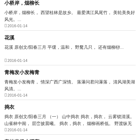
小桥岸，烟柳长
小桥岸，烟柳长， 西望桂林是故乡。 最爱漓江凤尾竹， 美轮美奂好
风光。...

2016-01-14
花溪
花溪 原创文/阳春三月 平缓，温和， 野鹜几只， 还有烟柳桫...

2016-01-14
青梅发小发梅青
青梅发小发梅青， 情深广西广深情。 落瀑问君问瀑落， 清风湖美湖
风清。...

2016-01-14
捣衣
捣衣 原创文/阳春三月 （一） 山中捣衣 捣衣，捣衣， 云雾锁清溪。
山雀林中闹， 层峦披晨曦。 捣衣，捣衣， 烟柳画桥低。 野渡纵无

人， 扁舟横曲溪...
2016-01-14