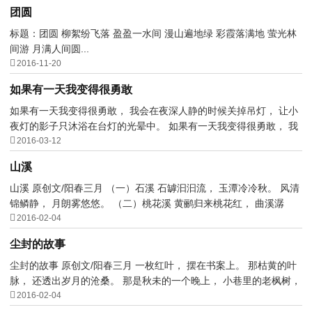
团圆
标题：团圆 柳絮纷飞落 盈盈一水间 漫山遍地绿 彩霞落满地 萤光林
间游 月满人间圆...

2016-11-20
如果有一天我变得很勇敢
如果有一天我变得很勇敢， 我会在夜深人静的时候关掉吊灯， 让小
夜灯的影子只沐浴在台灯的光晕中。 如果有一天我变得很勇敢， 我

会在艳阳天独自走到...
2016-03-12
山溪
山溪 原创文/阳春三月 （一）石溪 石罅汩汩流， 玉潭冷冷秋。 风清
锦鳞静， 月朗雾悠悠。 （二）桃花溪 黄鹂归来桃花红， 曲溪潺

潺， 墟村杨柳风。 ...
2016-02-04
尘封的故事
尘封的故事 原创文/阳春三月 一枚红叶， 摆在书案上。 那枯黄的叶
脉， 还透出岁月的沧桑。 那是秋未的一个晚上， 小巷里的老枫树，

映着洁白的月光...
2016-02-04