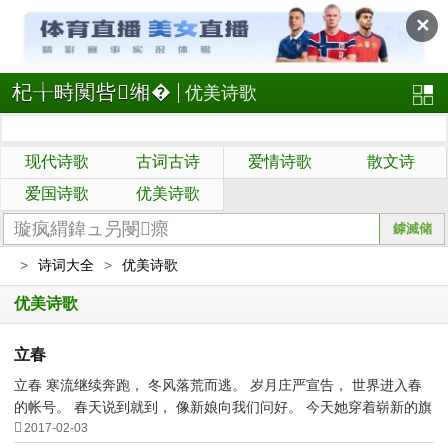
✕
杞╁畤闃呰缃�
优美诗歌
现代诗歌
古词古诗
爱情诗歌
散文诗
爱国诗歌
优美诗歌
>
诗词大全
>
优美诗歌
优美诗歌
立春
立春 寒流继续奔跑， 冬风落荒而逃。 岁月庄严宣告， 世界进入春
的帐号。 春天说到就到， 像新娘向我们问好。 今天她穿着崭新的旗

袍 不久就会长发飘...
2017-02-03