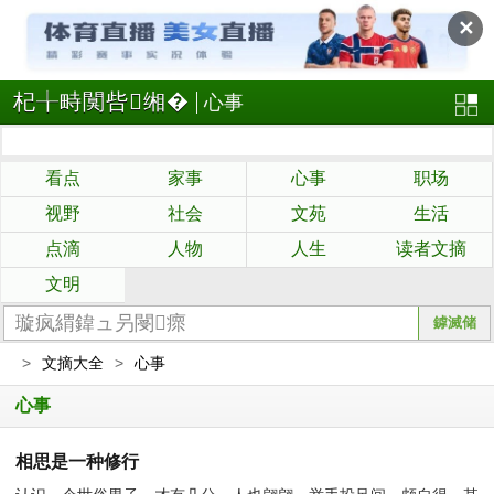
✕
杞╁畤闃呰缃�
心事
看点
家事
心事
职场
视野
社会
文苑
生活
点滴
人物
人生
读者文摘
文明
>
文摘大全
>
心事
心事
相思是一种修行