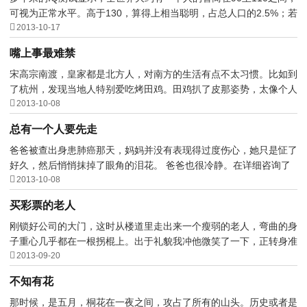
可视为正常水平。高于130，算得上相当聪明，占总人口的2.5%；若

是高于140，堪称天才...
2013-10-17
嘴上事最难禁
宋高宗南渡，皇家都是北方人，对南方的生活有点不太习惯。比如到
了杭州，发现当地人特别爱吃烤田鸡。田鸡扒了皮那姿势，太像个人

了，所以皇后就力挺...
2013-10-08
总有一个人要先走
爸爸被查出身患肺癌那天，妈妈并没有表现得过度伤心，她只是怔了
好久，然后悄悄抹掉了眼角的泪花。 爸爸也很冷静。在详细咨询了

医生、得知化疗的过...
2013-10-08
买彩票的老人
刚锁好公司的大门，这时从楼道里走出来一个瘦弱的老人，弯曲的身
子重心几乎都在一根拐棍上。出于礼貌我冲他微笑了一下，正转身准

备离去，他却用一种...
2013-09-20
不知有花
那时候，是五月，桐花在一夜之间，攻占了所有的山头。历史或者是