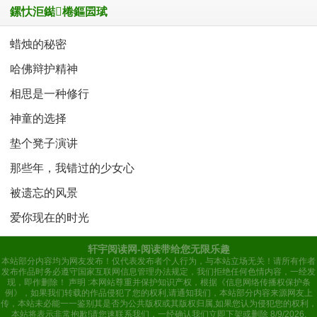
鏍忕洰鐑棬鏂囩珷
蜡烛的秘密
哈佛辩护精神
相思是一种修行
神童的选择
垫个凳子演讲
那些年，我错过的少女心
被遗忘的风景
爱你现在的时光
轩宇阅读网-阅读带给您无限乐趣
本站部分内容均为网友发布！仅代表发布者个人行为，与本站立场无关！请所有作者
发布作品时务必遵守国家互联网信息管理办法规定，我们拒绝任何色情内容，一经发
现，即作删除！ 声明 :本网站尊重并保护知识产权，根据《信息网络传播权保护条
例》，如果我们转载的作品侵犯了您的权利,请通知我们，本站部分内容来源网友上
传，本站未必能一一鉴别其是否为公共版权或其版权归属,如果您认为侵犯您的权利，
本站将表示非常抱歉!请您速联系我们，一经确认我们立即下架或删除
8/9/2026,