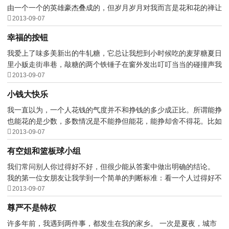
由一个一个的英雄豪杰叠成的，但岁月岁月对我而言是花和花的禅让

所缔造的。 桐花极...
2013-09-07
幸福的按钮
我爱上了味多美新出的牛轧糖，它总让我想到小时候吃的麦芽糖夏日
里小贩走街串巷，敲糖的两个铁锤子在窗外发出叮叮当当的碰撞声我

掏出很少的钱，换薄...
2013-09-07
小钱大快乐
我一直以为，一个人花钱的气度并不和挣钱的多少成正比。所谓能挣
也能花的是少数，多数情况是不能挣但能花，能挣却舍不得花。比如

我，虽说不是富婆，...
2013-09-07
有空姐和篮板球小组
我们常问别人你过得好不好，但很少能从答案中做出明确的结论。
我的第一位女朋友让我学到一个简单的判断标准：看一个人过得好不

好，就看他有没有空...
2013-09-07
尊严不是特权
许多年前，我遇到两件事，都发生在我的家乡。 一次是夏夜，城市