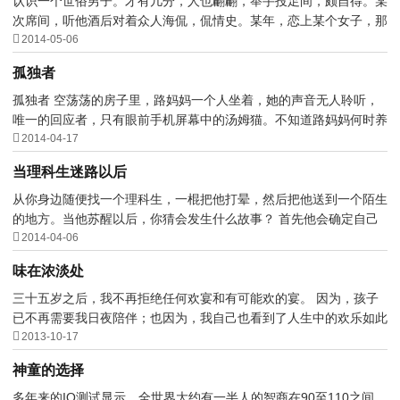
认识一个世俗男子。才有几分，人也翩翩，举手投足间，颇自得。某
次席间，听他酒后对着众人海侃，侃情史。某年，恋上某个女子，那

女子也恋他，放不下...
2014-05-06
孤独者
孤独者 空荡荡的房子里，路妈妈一个人坐着，她的声音无人聆听，
唯一的回应者，只有眼前手机屏幕中的汤姆猫。不知道路妈妈何时养

成了和汤姆猫说话的...
2014-04-17
当理科生迷路以后
从你身边随便找一个理科生，一棍把他打晕，然后把他送到一个陌生
的地方。当他苏醒以后，你猜会发生什么故事？ 首先他会确定自己

是不是还在地球上。 ...
2014-04-06
味在浓淡处
三十五岁之后，我不再拒绝任何欢宴和有可能欢的宴。 因为，孩子
已不再需要我日夜陪伴；也因为，我自己也看到了人生中的欢乐如此

之少，不如放开心怀...
2013-10-17
神童的选择
多年来的IQ测试显示，全世界大约有一半人的智商在90至110之间，