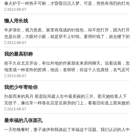
像火炉子一样热不可耐，才昏昏沉沉入梦。可是，突然有强烈的灯光

将我刺醒，我揉了半...
2013-09-07
懒人用长线
年岁渐长，视力愈差。家里有现成的针线包，却不想打开，因为打开
也是白搭，大眼对小眼，就是穿不上针啦。要用针线了，就去楼下的

裁缝店，请眼神明亮...
2013-09-07
我的最高职称
前不久在北京开会，有位外地的作家朋友来房间聊天。说着说着，忽
地变成一种哀怜的腔调，他说：老韩呀，你这个人也真怪，名气还可

以，就是没得过什么...
2013-09-07
我把少年寄给你
扑面而来的风月 那是阮筠庭人生中最美丽的三月。那天她给客人下
完饺子，像往常一样靠在店堂后厨房的门上，看着旧街道上那灰败的

老建筑，每扇窗户都...
2013-09-07
最幸福的几张面孔
一天吃晚餐时，妻子迪伊和我谈起了幸福这个话题。我们认识的人中