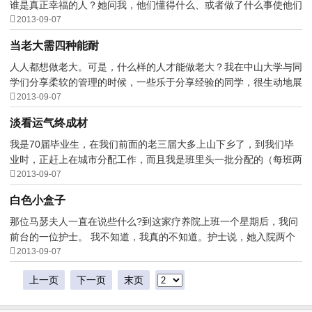
谁是真正幸福的人？她问我，他们懂得什么、或者做了什么事使他们

那样幸福？ 我迅速...
2013-09-07
当老大需四种能耐
人人都想做老大。可是，什么样的人才能做老大？我在中山大学与同
学们分享柔软的管理的时候，一些乐于分享经验的同学，很生动地展

示了能够从人群中脱...
2013-09-07
淡看运气终成材
我是70届毕业生，在我们前面的老三届大多上山下乡了，到我们毕
业时，正赶上在城市分配工作，而且我是班里头一批分配的（每班两

人）。有人说，你赶上...
2013-09-07
白色小盒子
那位马瑟夫人一直在说些什么?到这家疗养院上班一个星期后，我问
前台的一位护士。 我不知道，我真的不知道。护士说，她入院两个

礼拜了，她的家人都清...
2013-09-07
上一页
下一页
末页