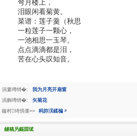
弯月楼上，
泪眼闲看菊黄。
菜谱：莲子羹（秋思
一粒莲子一颗心，
一池相思一玉琴。
点点滴滴都是泪，
苦在心头叹知音。
涓婁竴绡�:
我为月亮开扇窗
涓嬩竴绡�:
矢菊花
鏇村绮惧僵>>
杩斿洖鍒楄〃
鐩稿叧鏂囩珷