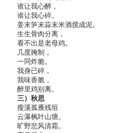
谁让我心醉，
谁让我心碎。
姜末笋末蒜末米酒搅成泥。
生生骨肉分离，
看不出是老母鸡。
几度腌制，
一同炸脆。
我身已碎，
我味香脆，
醉里鸡别离。
三）秋思
瘦溪孤雁残垣
云瀑枫叶山塘。
旷野悲风清霜。