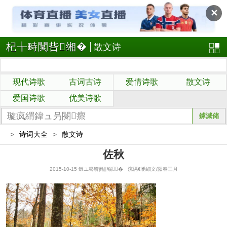
✕
杞╁畤闃呰缃�
散文诗
现代诗歌
古词古诗
爱情诗歌
散文诗
爱国诗歌
优美诗歌
>
诗词大全
>
散文诗
佐秋
2015-10-15 鏉ユ簮锛毿∥鳎� 浣滆€咃細文/阳春三月