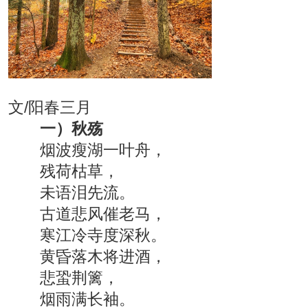
文/阳春三月
一）秋殇
烟波瘦湖一叶舟，
残荷枯草，
未语泪先流。
古道悲风催老马，
寒江冷寺度深秋。
黄昏落木将进酒，
悲蛩荆篱，
烟雨满长袖。