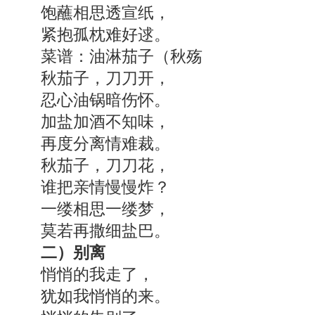
饱蘸相思透宣纸，
紧抱孤枕难好逑。
菜谱：油淋茄子（秋殇
秋茄子，刀刀开，
忍心油锅暗伤怀。
加盐加酒不知味，
再度分离情难裁。
秋茄子，刀刀花，
谁把亲情慢慢炸？
一缕相思一缕梦，
莫若再撒细盐巴。
二）别离
悄悄的我走了，
犹如我悄悄的来。