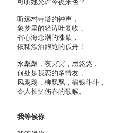
可听她允许今夜来否？
听远村寺塔的钟声，
象梦里的轻涛吐复收，
省心海念潮的涨歇，
依稀漂泊踉跄的孤舟！
水粼粼，夜冥冥，思悠悠，
何处是我恋的多情友，
风飕飕，柳飘飘，榆钱斗斗，
令人长忆伤春的歌喉。
我等候你