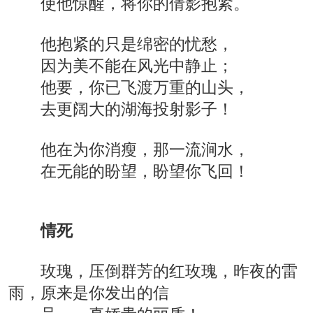
使他惊醒，将你的倩影抱紧。
他抱紧的只是绵密的忧愁，
因为美不能在风光中静止；
他要，你已飞渡万重的山头，
去更阔大的湖海投射影子！
他在为你消瘦，那一流涧水，
在无能的盼望，盼望你飞回！
情死
玫瑰，压倒群芳的红玫瑰，昨夜的雷
雨，原来是你发出的信