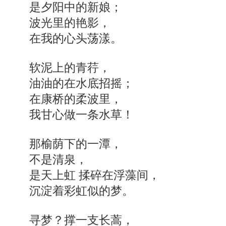
是夕阳中的新娘；
波光里的艳影，
在我的心头荡漾。
软泥上的青荇，
油油的在水底招摇；
在康桥的柔波里，
我甘心做一条水草！
那榆荫下的一潭，
不是清泉，
是天上虹 揉碎在浮藻间，
沉淀着彩虹似的梦。
寻梦？撑一支长蒿，