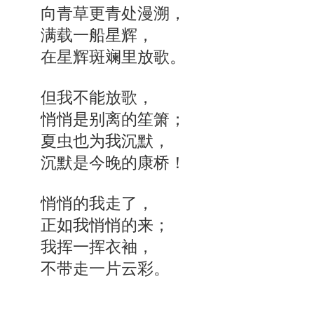
向青草更青处漫溯，
满载一船星辉，
在星辉斑斓里放歌。
但我不能放歌，
悄悄是别离的笙箫；
夏虫也为我沉默，
沉默是今晚的康桥！
悄悄的我走了，
正如我悄悄的来；
我挥一挥衣袖，
不带走一片云彩。