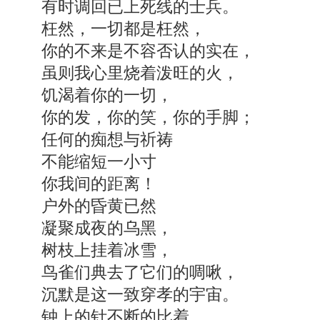
有时调回已上死线的士兵。
枉然，一切都是枉然，
你的不来是不容否认的实在，
虽则我心里烧着泼旺的火，
饥渴着你的一切，
你的发，你的笑，你的手脚；
任何的痴想与祈祷
不能缩短一小寸
你我间的距离！
户外的昏黄已然
凝聚成夜的乌黑，
树枝上挂着冰雪，
鸟雀们典去了它们的啁啾，
沉默是这一致穿孝的宇宙。
钟上的针不断的比着