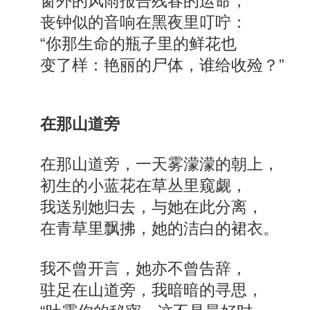
窗外的风雨报告残春的运命，
丧钟似的音响在黑夜里叮咛：
“你那生命的瓶子里的鲜花也
变了样：艳丽的尸体，谁给收殓？”
在那山道旁
在那山道旁，一天雾濛濛的朝上，
初生的小蓝花在草丛里窥觑，
我送别她归去，与她在此分离，
在青草里飘拂，她的洁白的裙衣。
我不曾开言，她亦不曾告辞，
驻足在山道旁，我暗暗的寻思，