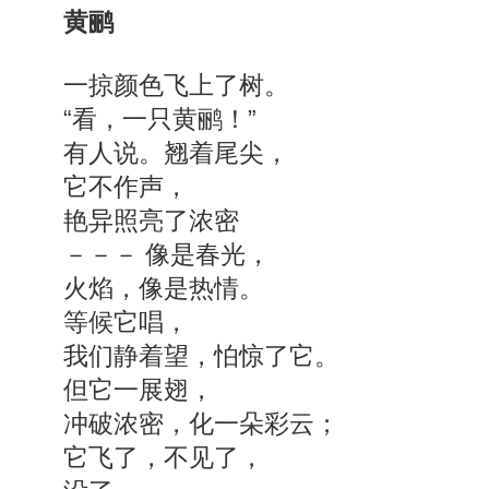
黄鹂
一掠颜色飞上了树。
“看，一只黄鹂！”
有人说。翘着尾尖，
它不作声，
艳异照亮了浓密
－－－ 像是春光，
火焰，像是热情。
等候它唱，
我们静着望，怕惊了它。
但它一展翅，
冲破浓密，化一朵彩云；
它飞了，不见了，