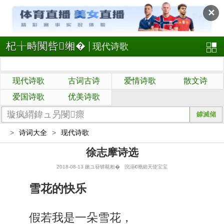
✕
杞╁畤闃呰缃�
现代诗歌
现代诗歌
古词古诗
爱情诗歌
散文诗
爱国诗歌
优美诗歌
>
诗词大全
>
现代诗歌
徐志摩诗选
2018-08-13 鏉ユ簮锛毼粗� 浣滆€咃細天使宝宝
雪花的快乐
假若我是一朵雪花，