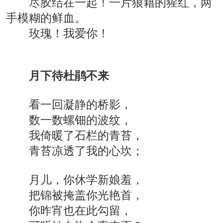
尽胶结在一起！一片狼藉的猩红，两
手模糊的鲜血。
玫瑰！我爱你！
月下待杜鹃不来
看一回凝静的桥影，
数一数螺钿的波纹，
我倚暖了石栏的青苔，
青苔凉透了我的心坎；
月儿，你休学新娘羞，
把锦被掩盖你光艳首，
你昨宵也在此勾留，