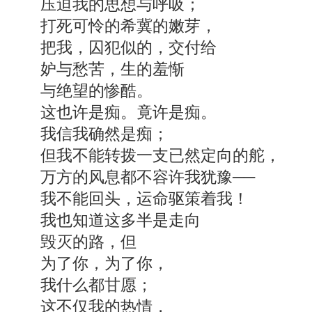
压迫我的思想与呼吸；
打死可怜的希冀的嫩芽，
把我，囚犯似的，交付给
妒与愁苦，生的羞惭
与绝望的惨酷。
这也许是痴。竟许是痴。
我信我确然是痴；
但我不能转拨一支已然定向的舵，
万方的风息都不容许我犹豫──
我不能回头，运命驱策着我！
我也知道这多半是走向
毁灭的路，但
为了你，为了你，
我什么都甘愿；
这不仅我的热情，