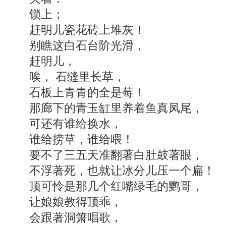
锁上；
赶明儿瓷花砖上堆灰！
别瞧这白石台阶光滑，
赶明儿，
唉， 石缝里长草，
石板上青青的全是莓！
那廊下的青玉缸里养着鱼真凤尾，
可还有谁给换水，
谁给捞草，谁给喂！
要不了三五天准翻著白肚鼓著眼，
不浮著死，也就让冰分儿压一个扁！
顶可怜是那几个红嘴绿毛的鹦哥，
让娘娘教得顶乖，
会跟著洞箫唱歌，