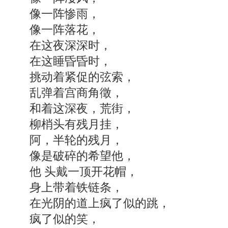
像一阵惨雨，
像一阵落花，
在这夜深深时，
在这睡昏昏时，
挑动着紧促的弦索，
乱弹着宫商角徵，
和着这深夜，荒街，
柳梢头有残月挂，
阿，半轮的残月，
像是破碎的希望他，
他 头戴一顶开花帽，
身上带着铁链条，
在光阴的道上疯了似的跳，
疯了似的笑，