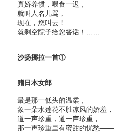
真娇养惯，喂食一迟，
就叫人名儿骂，
现在，您叫去！
就剩空院子给您答话！……
沙扬挪拉一首①
赠日本女郎
最是那一低头的温柔，
象一朵水莲花不胜凉风的娇羞，
道一声珍重，道一声珍重，
那一声珍重里有蜜甜的忧愁——