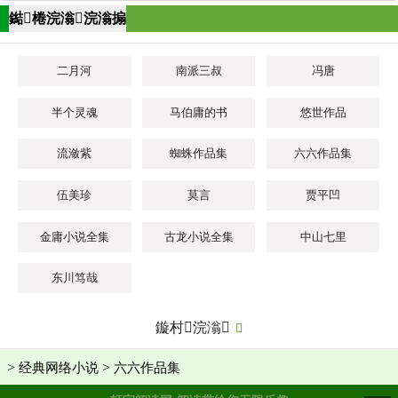
鐑棬浣滃浣滃搧
二月河
南派三叔
冯唐
半个灵魂
马伯庸的书
悠世作品
流潋紫
蜘蛛作品集
六六作品集
伍美珍
莫言
贾平凹
金庸小说全集
古龙小说全集
中山七里
东川笃哉
鏇村浣滃

>
>
经典网络小说
六六作品集