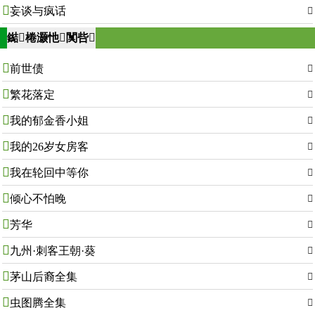

妄谈与疯话

鐑棬灏忚闃呰

前世债


繁花落定


我的郁金香小姐


我的26岁女房客


我在轮回中等你


倾心不怕晚


芳华


九州·刺客王朝·葵


茅山后裔全集


虫图腾全集
