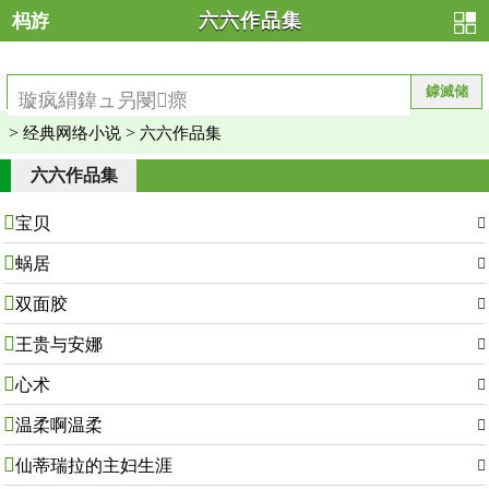
杩斿
六六作品集
洖
>
>
经典网络小说
六六作品集
六六作品集

宝贝


蜗居


双面胶


王贵与安娜


心术


温柔啊温柔


仙蒂瑞拉的主妇生涯
