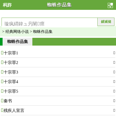
杩斿
蜘蛛作品集
洖
>
>
经典网络小说
蜘蛛作品集
蜘蛛作品集

十宗罪1


十宗罪2


十宗罪3


十宗罪4


十宗罪5


秦书


残疾人宣言
