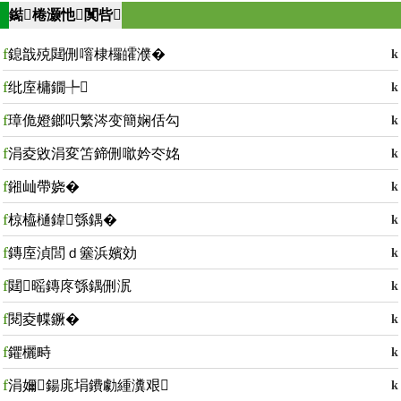
鐑棬灏忚闃呰
f
鎴戠殑閮侀噾棣欏皬濮�
k
f
纰庢槦鐗╄
k
f
璋佹嬁鎯呮繁涔变簡娴佸勾
k
f
涓夌敓涓変笘鍗侀噷妗冭姳
k
f
鎺屾帶娆�
k
f
椋橀樋鍏綔鍝�
k
f
鏄庢湞閭ｄ簺浜嬪効
k
f
閮暚鏄庝綔鍝侀泦
k
f
閱夌幉鐝�
k
f
鑺欐畤
k
f
涓嬭鍚庣埍鐨勮緟瀵艰
k