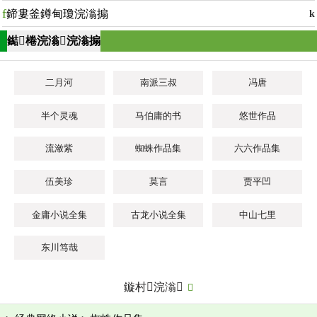
f
鍗婁釜鐏甸瓊浣滃搧
k
鐑棬浣滃浣滃搧
二月河
南派三叔
冯唐
半个灵魂
马伯庸的书
悠世作品
流潋紫
蜘蛛作品集
六六作品集
伍美珍
莫言
贾平凹
金庸小说全集
古龙小说全集
中山七里
东川笃哉
鏇村浣滃
