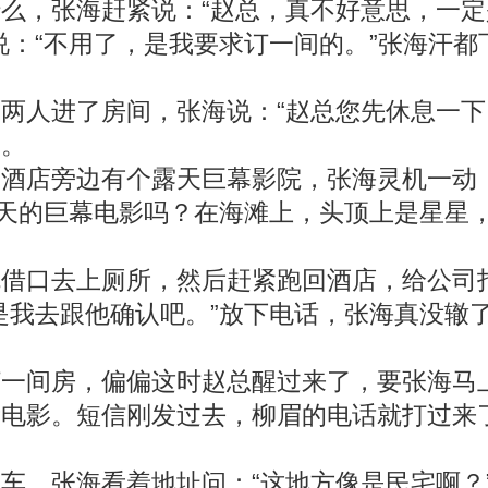
，张海赶紧说：“赵总，真不好意思，一定
：“不用了，是我要求订一间的。”张海汗都下
人进了房间，张海说：“赵总您先休息一下
场。
店旁边有个露天巨幕影院，张海灵机一动，
露天的巨幕电影吗？在海滩上，头顶上是星星
口去上厕所，然后赶紧跑回酒店，给公司打
是我去跟他确认吧。”放下电话，张海真没辙
间房，偏偏这时赵总醒过来了，要张海马上
看电影。短信刚发过去，柳眉的电话就打过来
，张海看着地址问：“这地方像是民宅啊？”