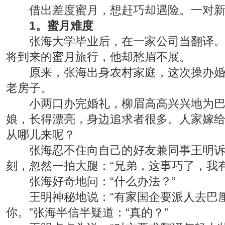
借出差度蜜月，想赶巧却遇险。一对新婚
1。蜜月难度
张海大学毕业后，在一家公司当翻译。最
将到来的蜜月旅行，他却愁眉不展。
原来，张海出身农村家庭，这次操办婚礼
老房子。
小两口办完婚礼，柳眉高高兴兴地为巴厘
娘，长得漂亮，身边追求者很多。人家嫁
从哪儿来呢？
张海忍不住向自己的好友兼同事王明诉苦
刻，忽然一拍大腿：“兄弟，这事巧了，我有
张海好奇地问：“什么办法？”
王明神秘地说：“有家国企要派人去巴厘
你。”张海半信半疑道：“真的？”