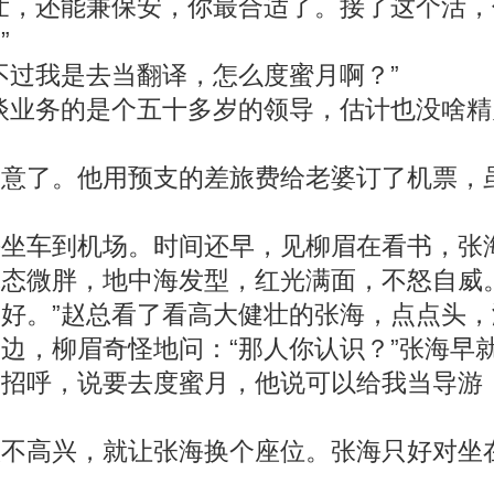
，还能兼保安，你最合适了。接了这个活，
”
过我是去当翻译，怎么度蜜月啊？”
业务的是个五十多岁的领导，估计也没啥精
了。他用预支的差旅费给老婆订了机票，虽
车到机场。时间还早，见柳眉在看书，张海
态微胖，地中海发型，红光满面，不怒自威
好。”赵总看了看高大健壮的张海，点点头
，柳眉奇怪地问：“那人你认识？”张海早就
招呼，说要去度蜜月，他说可以给我当导游
高兴，就让张海换个座位。张海只好对坐在