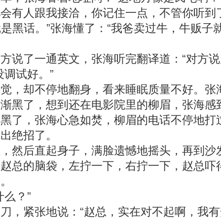
会有人跟我接洽，你记住一点，不管你听到
是黑话。”张海懂了：“我爸卖过牛，牛贩子
说了一通英文，张海听完翻译道：“对方说
调试好。”
，却不停地翻身，看来睡眠质量不好。张海
渐渐黑了，想到还在电影院里的柳眉，张海感
底黑了，张海心急如焚，柳眉的电话不停地打
拿出绝招了。
然后直起身子，满脸遗憾地摇头，再到沙发
了赵总的脑袋，左拧一下，右拧一下，赵总吓
去。
么？”
，紧张地说：“赵总，实在对不起啊，我有