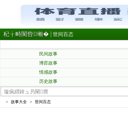
杞╁畤闃呰缃�
世间百态
民间故事
博弈故事
情感故事
历史故事
>
故事大全
>
世间百态