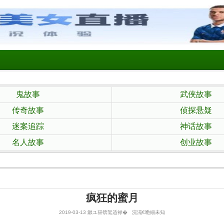
鬼故事
武侠故事
传奇故事
侦探悬疑
迷案追踪
神话故事
名人故事
创业故事
疯狂的蜜月
2019-03-13 鏉ユ簮锛毠适禄� 浣滆€咃細未知