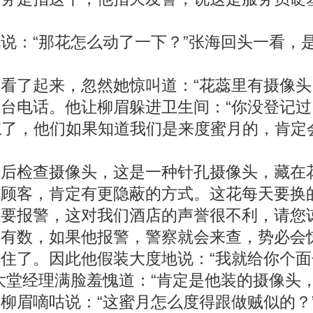
：“那花怎么动了一下？”张海回头一看，是
了起来，忽然她惊叫道：“花蕊里有摄像头
电话。他让柳眉躲进卫生间：“你没登记过
你忘了，他们如果知道我们是来度蜜月的，肯定
检查摄像头，这是一种针孔摄像头，藏在花
窥顾客，肯定有更隐蔽的方式。这花每天要换
要报警，这对我们酒店的声誉很不利，请您谅
数，如果他报警，警察就会来查，势必会惊
住了。因此他假装大度地说：“我就给你个
大堂经理满脸羞愧道：“肯定是他装的摄像头，
眉嘀咕说：“这蜜月怎么度得跟做贼似的？