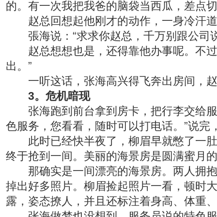
的。有一次我把我爸的脑袋当西瓜，差点切
赵总回想起他刚才的动作，一身冷汗道：
張海说：“求求你赵总，千万别跟公司说
赵总想想也是，还得靠他办事呢。不过在
出。”
一听这话，张海高兴得飞奔出房间，赵总在
3。危机暗现
张海跑到前台拿到房卡，把行李交给服务
色服务，您看看，随时可以打电话。”说完
此时已经快半夜了，柳眉早就憋了一肚子
终于抢到一间。美丽的海景房是圆满蜜月的
那确实是一间漂亮的海景房。两人拥抱在
掉出好多照片。柳眉捡起照片一看，顿时
露，姿态撩人，并且还标注着身高、体重
张海做梦也没想到，服务员说的特色服务