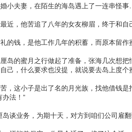
小夫妻，在陌生的海岛遇上了一连串怪事
近，他苦追了八年的女友柳眉，终于和自己
的钱，是他工作几年的积蓄，而原本留作蜜
岛的蜜月之行做起了准备，张海几次想把情
给自己，什么要求也没提，就说要去岛上度个
，这小子是出了名的月光族，找他借钱是指
办法！”
岛谈业务，为期十天，对方到咱们公司雇翻