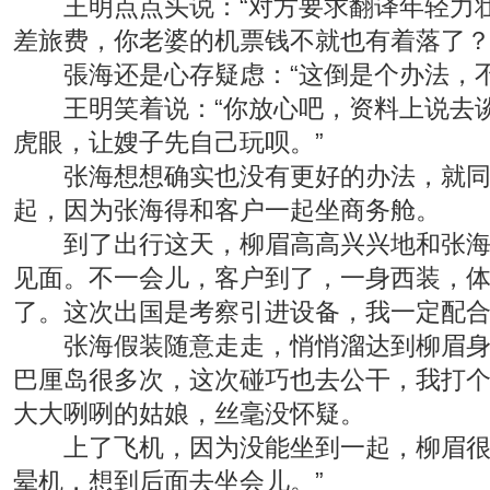
王明点点头说：“对方要求翻译年轻力壮
差旅费，你老婆的机票钱不就也有着落了？
張海还是心存疑虑：“这倒是个办法，不
王明笑着说：“你放心吧，资料上说去谈
虎眼，让嫂子先自己玩呗。”
张海想想确实也没有更好的办法，就同意
起，因为张海得和客户一起坐商务舱。
到了出行这天，柳眉高高兴兴地和张海坐
见面。不一会儿，客户到了，一身西装，体
了。这次出国是考察引进设备，我一定配合
张海假装随意走走，悄悄溜达到柳眉身边
巴厘岛很多次，这次碰巧也去公干，我打个
大大咧咧的姑娘，丝毫没怀疑。
上了飞机，因为没能坐到一起，柳眉很不
晕机，想到后面去坐会儿。”