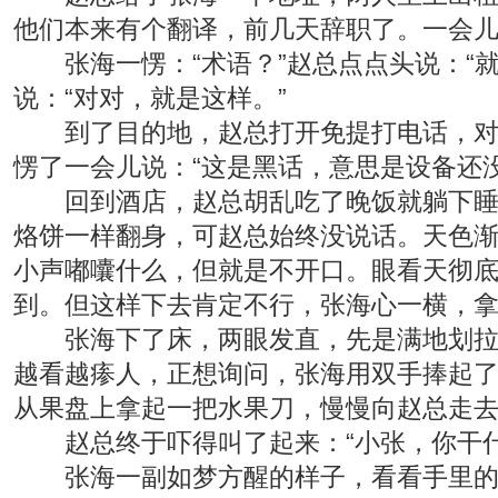
他们本来有个翻译，前几天辞职了。一会儿
张海一愣：“术语？”赵总点点头说：“就
说：“对对，就是这样。”
到了目的地，赵总打开免提打电话，对方
愣了一会儿说：“这是黑话，意思是设备还没
回到酒店，赵总胡乱吃了晚饭就躺下睡觉
烙饼一样翻身，可赵总始终没说话。天色
小声嘟囔什么，但就是不开口。眼看天彻
到。但这样下去肯定不行，张海心一横，
张海下了床，两眼发直，先是满地划拉，
越看越瘆人，正想询问，张海用双手捧起
从果盘上拿起一把水果刀，慢慢向赵总走
赵总终于吓得叫了起来：“小张，你干什
张海一副如梦方醒的样子，看看手里的刀