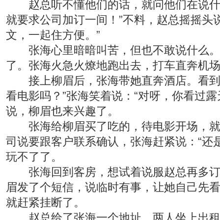
赵总听不懂他们的话，就问他们在说什么
就要求公司加订一间！”不料，赵总摇摇头说
文，一起住方便。”
张海心里暗暗叫苦，但也不敢说什么。两
了。张海火急火燎地跑出去，打车直奔机
接上柳眉后，张海带她直奔酒店。看到酒
看电影吗？”张海笑着说：“对呀，你看过
说，柳眉也来兴趣了。
张海给柳眉买了吃的，待电影开场，就借
司说要跟客户联系确认，张海赶紧说：“还
玩不了了。
张海回到客房，想试着说服赵总再多订一
眉发了个短信，说临时有事，让她自己先
就赶紧挂断了。
赵总给了张海一个地址，两人坐上出租车