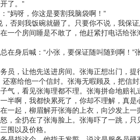
开了。”
“妈呀，你这是要割我脑袋啊！”
，否则我饭碗就砸了。只要你不说，我保证
一个房间睡是不敢了，他赶紧打电话给张海
身后喊：“小张，要保证随叫随到啊！”张
员，让他先送进房间。张海正想出门，提行
，还塞给他一个信封。张海无暇顾及，把信
气，看见张海理都不理。张海拼命地赔礼道
一半啊，我都快累死了，你却不理解，真是
一起，柳眉解开张海的上衣，向沙发上一抛
大怒，全扔在了张海脸上。张海吓了一跳，只
、三围以及价格。
是指这个，他指天发誓，说这是服务员硬塞