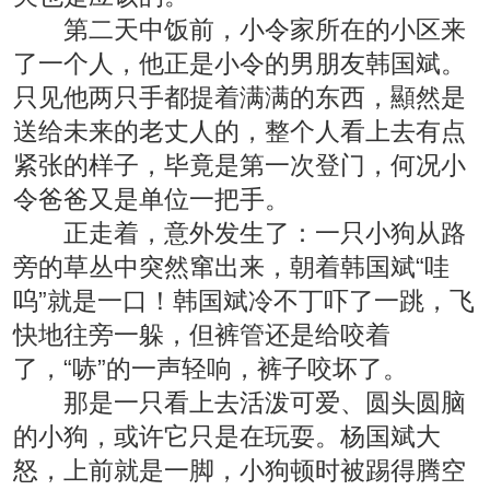
第二天中饭前，小令家所在的小区来
了一个人，他正是小令的男朋友韩国斌。
只见他两只手都提着满满的东西，顯然是
送给未来的老丈人的，整个人看上去有点
紧张的样子，毕竟是第一次登门，何况小
令爸爸又是单位一把手。
正走着，意外发生了：一只小狗从路
旁的草丛中突然窜出来，朝着韩国斌“哇
呜”就是一口！韩国斌冷不丁吓了一跳，飞
快地往旁一躲，但裤管还是给咬着
了，“哧”的一声轻响，裤子咬坏了。
那是一只看上去活泼可爱、圆头圆脑
的小狗，或许它只是在玩耍。杨国斌大
怒，上前就是一脚，小狗顿时被踢得腾空