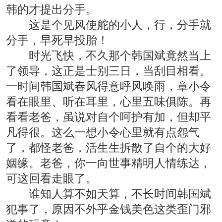
韩的才提出分手。
这是个见风使舵的小人，行，分手就
分手，早死早投胎！
时光飞快，不久那个韩国斌竟然当上
了领导，这正是士别三日，当刮目相看。
一时间韩国斌春风得意呼风唤雨，章小令
看在眼里、听在耳里，心里五味俱陈。再
看看老爸，虽说对自个呵护有加，但却平
凡得很。这么一想小令心里就有点怨气
了，都怪老爸，活生生拆散了自个的大好
姻缘。老爸，你一向世事精明人情练达，
可这回看走眼了。
谁知人算不如天算，不长时间韩国斌
犯事了，原因不外乎金钱美色这类歪门邪