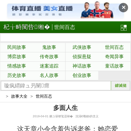
✕
杞╁畤闃呰缃�
世间百态
民间故事
鬼故事
武侠故事
世间百态
博弈故事
传奇故事
侦探悬疑
奇闻异事
情感故事
迷案追踪
神话故事
童话故事
历史故事
名人故事
创业故事
>
故事大全
>
世间百态
多面人生
2019-04-01 鏉ユ簮锛毠适禄� 浣滆€咃細t的含义
这天章小令含羞告诉老爸：她恋爱