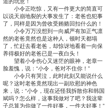
道的玩意！
小令正吃惊，又有一件更大的简直可
以说天崩地裂的大事发生了：老爸也犯事
了，同样是因为曾收受贿赂回扣什么的！
小令万万没想到一向威严有加正气凛
然的老爸竟然也是这种人，顿时天都塌
了，忙赶去看老爸，却惊讶地看着一向保
养得极好的老爸已是一夜白头！
望着小令伤心又迷茫的眼神，老章一
脸羞愧，说：“小令，爸对不住你！”
小令只有哭泣，此时此刻又能说什么
呢？这时老爸竟然现出一副欣慰的神色
来，说：“小令，现在还怪我拆散你和韩国
斌吗？怎么样，这事我做对了吧？我这辈
子总算为你做了一件好事，一件大好事！”