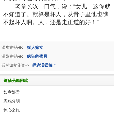
老章长叹一口气，说：“女儿，这你就
不知道了。就算是坏人，从骨子里他也瞧
不起坏人啊。人，还是走正道的好！”
涓婁竴绡�:
媒人嫁女
涓嬩竴绡�:
疯狂的蜜月
鏇村绮惧僵>>
杩斿洖鍒楄〃
鐩稿叧鏂囩珷
如意郎君
恩怨分明
惊心之旅