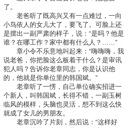
了。
老爸听了既高兴又有一点难过，一向
小鸟依人的女儿大了，要飞了。可脸上还
是摆出一副严肃的样子，说：“是吗？他是
谁？在哪工作？家中都有什么人？……”
章小令不乐意地叫起来：“嗨嗨嗨，我
说老爸，你把脸这么板着干什么？是审讯
犯人吗？告诉你老章同志，你是认识他
的，他就是你单位里的韩国斌。”
老章听了一愣，自己单位确实招进一
个新人，叫韩国斌，长得不错，一副玉树
临风的模样，头脑也灵活，想不到这么快
就成了女儿的男朋友。
老章沉吟了片刻，然后说：“这样好