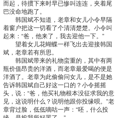
而起，待掼下来时早已惨叫连连，夹着尾
巴没命地跑了。
韩国斌不知道，老章和女儿小令早隔
着窗户把这一切看了个清清楚楚。小令叫
起来：“爸，他来了，我去迎他一下。”
望着女儿花蝴蝶一样飞出去迎接韩国
斌，老章若有所思。
韩国斌带来的礼物蛮重的，其中有两
瓶价值昂贵的洋酒，而老章最爱喝的便是
洋酒了。老章为此偷偷问女儿，是不是她
告诉韩国斌自己好这一口的？小令摇摇
头，说：“爸，他买礼物根本没征求我的意
见，这说明什么？说明他跟你投缘呗。”老
章背过脸，低低嘀咕一声：“呸，什么投
缘，是投我所好罢了。”