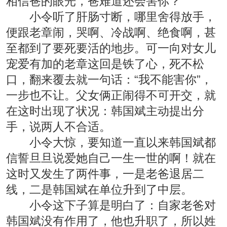
相信爸的眼光，爸难道还会害你？”
小令听了肝肠寸断，哪里舍得放手，
便跟老章闹，哭啊、冷战啊、绝食啊，甚
至都到了要死要活的地步。可一向对女儿
宠爱有加的老章这回是铁了心，死不松
口，翻来覆去就一句话：“我不能害你”，
一步也不让。父女俩正闹得不可开交，就
在这时出现了状况：韩国斌主动提出分
手，说两人不合适。
小令大惊，要知道一直以来韩国斌都
信誓旦旦说爱她自己一生一世的啊！就在
这时又发生了两件事，一是老爸退居二
线，二是韩国斌在单位升到了中层。
小令这下子算是明白了：自家老爸对
韩国斌没有作用了，他也升职了，所以姓