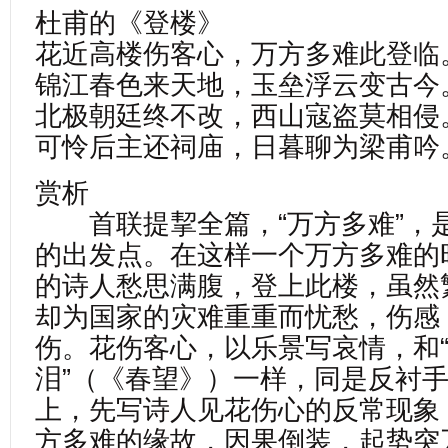
杜甫的《登楼》
花近高楼伤客心，万方多难此登临
锦江春色来天地，玉垒浮云变古今
北极朝廷终不改，西山寇盗莫相侵
可怜后主还祠庙，日暮聊为梁甫吟
赏析
首联提挈全篇，“万方多难”，
的出发点。在这样一个万方多难的
的诗人愁思满腹，登上此楼，虽然
却为国家的灾难重重而忧愁，伤感
伤。花伤客心，以乐景写哀情，和
泪”（《春望》）一样，同是反衬
上，先写诗人见花伤心的反常现象
方多难的缘故，因果倒装，起势突兀