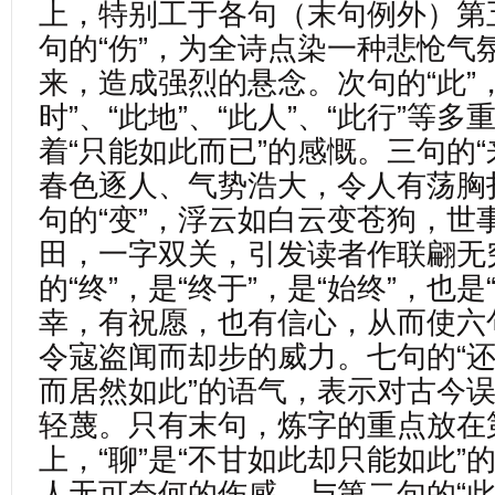
上，特别工于各句（末句例外）第
句的“伤”，为全诗点染一种悲怆气
来，造成强烈的悬念。次句的“此”
时”、“此地”、“此人”、“此行”等
着“只能如此而已”的感慨。三句的“
春色逐人、气势浩大，令人有荡胸
句的“变”，浮云如白云变苍狗，世
田，一字双关，引发读者作联翩无
的“终”，是“终于”，是“始终”，也是
幸，有祝愿，也有信心，从而使六句
令寇盗闻而却步的威力。七句的“还
而居然如此”的语气，表示对古今
轻蔑。只有末句，炼字的重点放在
上，“聊”是“不甘如此却只能如此”
人无可奈何的伤感，与第二句的“此