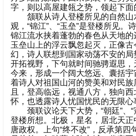
字，则以高屋建瓴之势，领起下面
颔联从诗人登楼所见的自然山
观，“锦江”、“玉垒”是登楼所见。
锦江流水挟着蓬勃的春色从天地的
玉垒山上的浮云飘忽起灭，正像古
幻，诗人联想到国家动荡不安的局
开拓视野，下句就时间驰骋遐思，
今来，形成一个阔大悠远、囊括宇
着诗人对祖国山河的赞美和对民族
且，登高临远，视通八方，独向西
怀，也透露诗人忧国忧民的无限心
颈联议论天下大势，“朝廷”、“
登楼所想。北极，星名，居北天正
唐政权。上句“终不改”，反承第四句