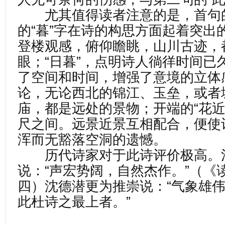
尤其值得读者注意的是，首句的
的“暮”字在诗的构思方面起着突出
登楼观感，俯仰瞻眺，山川古迹，
眼；“日暮”，点明诗人徜徉时间已
了空间和时间，增强了意境的立体
论，无论西北的锦江、玉垒，或者
庙，都是远处的景物；开端的“花近
尺之间。远景近景互相配合，便使
浑而无豁落空洞的遗憾。
历代诗家对于此诗评价极高。
说：“声宏势阔，自然杰作。”（《
四）沈德潜更为推崇说：“气象雄
此杜诗之最上者。”