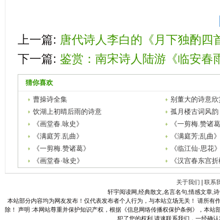
上一篇:
唐代诗人李白的《月下独酌四首
下一篇:
鉴赏：南宋诗人陆游《临安春
猜你喜欢
曹操诗全集
别董大的诗意欣
饮湖上初晴后雨的诗意
孤月楼古词风韵
《画堂春.咏史》
《一剪梅.赞诸
《满庭芳.乱曲》
《满庭芳;乱曲
《一剪梅.赞诸葛》
《临江仙·思花
《画堂春·咏史》
《汉宫春东宫折
关于我们
|
联系
轩宇阅读网,经典散文,名言名句,情感文章,
本站部分内容均为网友发布！仅代表发布者个人行为，与本站立场无关！ 请所有
除！ 声明 :本网站尊重并保护知识产权，根据《信息网络传播权保护条例》，本
犯了您的权利,请速联系我们，一经确认我们