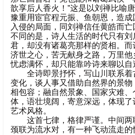
歆享后人香火！”这是以刘禅比喻
豫重用宦官程元振、鱼朝恩，造成
入侵的局面，同刘禅信任黄皓而亡
不同的是，诗人生活的时代只有刘
君，却没有诸葛亮那样的贤相。而
济世之心，苦无献身之路，万里他
忧虑满怀，却只能靠吟诗来聊以自
全诗即景抒怀，写山川联系着
变化，谈人事又借助自然界的景物
相包容；融自然景象、国家灾难、
体，语壮境阔，寄意深远，体现了
艺术风格。
这首七律，格律严谨。中间两
颈联为流水对，有一种飞动流走的