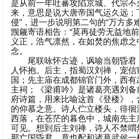
是从前一年吐蕃攻陷京城、代宗不
来，意思是说大唐帝国气运久远；下
侵”，进一步说明第二句的“万方多
觊觎寄语相告：“莫再徒劳无益地前
义正，浩气凛然，在如焚的焦虑之
念。
尾联咏怀古迹，讽喻当朝昏君
人怀抱。后主，指蜀汉刘禅，宠信
国；先主庙在成都锦官门外，西有
主祠；《梁甫吟》是诸葛亮遇刘备
府诗篇，用来比喻这首《登楼》，
的仰慕之意。诗人伫立楼头，徘徊
西落，在苍茫的暮色中，城南先主
可见。想到后主刘禅，诗人不禁喟
那亡国昏君，竟也配和诸葛武侯一